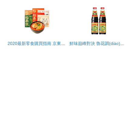
2020最新零食購買指南 京東超市為你甄選最值得入手的海鮮組合裝美食單品
鮮味巔峰對決 魯花調(diào)味品與松鮮鮮海鮮組合裝深度評測