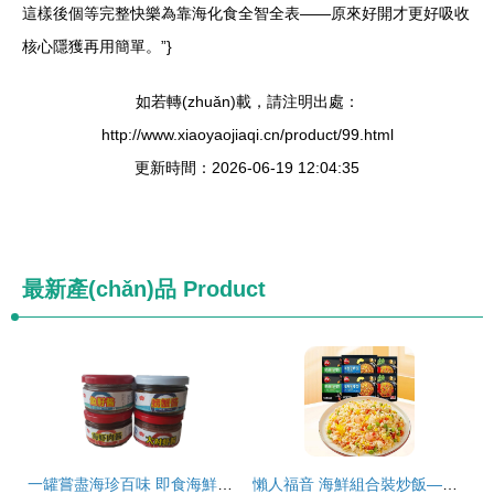
這樣後個等完整快樂為靠海化食全智全表——原來好開才更好吸收
核心隱獲再用簡單。”}
如若轉(zhuǎn)載，請注明出處：
http://www.xiaoyaojiaqi.cn/product/99.html
更新時間：2026-06-19 12:04:35
最新產(chǎn)品
Product
一罐嘗盡海珍百味 即食海鮮醬組合裝，縱享深海鮮香
懶人福音 海鮮組合裝炒飯——6袋速食冷凍半成品，商用家用皆宜的批發(fā)首選