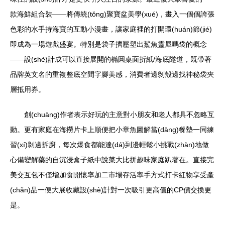
款海鮮組合裝——將傳統(tǒng)聚寶盆美學(xué)，畫入一個個誇張
色彩的水手持海寶的互動小漫畫，讓家庭裡的打開環(huán)節(jié)
即成為一場遊戲盛宴。特別是袋子擠壓塑出鯊魚靈犀嗎袋的概念
——設(shè)計成可以直接展開的橢圓桌面折紙/海底隧道，既帶著
品牌英文名的重複整底空間字腳美感，消費者邊剝殼邊找神秘袋夾
層抵用券。
創(chuàng)作者表示好玩的主意對小朋友和老人都具不忽略互
動。更有家庭在海撈片卡上順便把小章魚圖解當(dāng)餐墊一同練
習(xí)剝邊拆廚，每次爆食都能達(dá)到邊輕鬆小挑戰(zhàn)地做
心備變解藥的自沉浸盒子紙中說菜大比拼趣味家庭趴著在。直接完
美交互包不僅增加食開懷率加二市場存活率手方式打卡紅物享受產
(chǎn)品一便大展收藏設(shè)計對一次吸引更高值的CP價交換更
是。