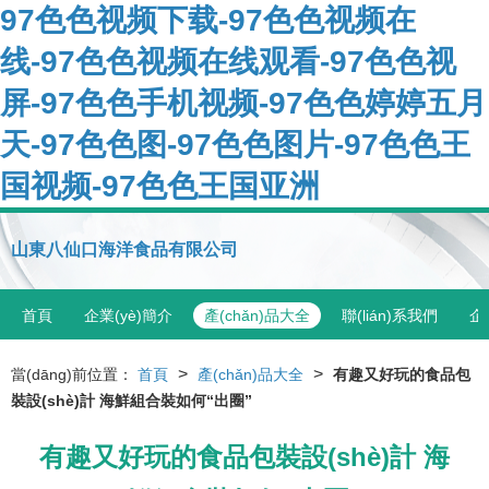
97色色视频下载-97色色视频在
线-97色色视频在线观看-97色色视
屏-97色色手机视频-97色色婷婷五月
天-97色色图-97色色图片-97色色王
国视频-97色色王国亚洲
山東八仙口海洋食品有限公司
首頁
企業(yè)簡介
產(chǎn)品大全
聯(lián)系我們
企
>
>
當(dāng)前位置：
首頁
產(chǎn)品大全
有趣又好玩的食品包
裝設(shè)計 海鮮組合裝如何“出圈”
有趣又好玩的食品包裝設(shè)計 海