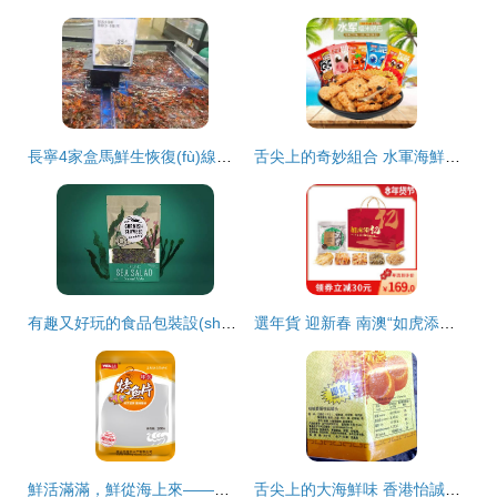
長寧4家盒馬鮮生恢復(fù)線下營業(yè)，海鮮組合裝受歡迎
舌尖上的奇妙組合 水軍海鮮糯米蟹香蛋黃鍋巴，辦公室零食新寵
有趣又好玩的食品包裝設(shè)計 海鮮組合裝如何“出圈”
選年貨 迎新春 南澳“如虎添億”精品海味組合
鮮活滿滿，鮮從海上來——你也逃不過的“紫菜味扎拼里的”，別聽生熟亂叫人皮的小妖怪科普一頓～，真正的 干貨濕貨藝術(shù)綁定者的優(yōu)質(zhì)海產(chǎn)組合
舌尖上的大海鮮味 香港怡誠牌瑤柱絲罐頭3瓶組合裝，即食界的寶藏佳品